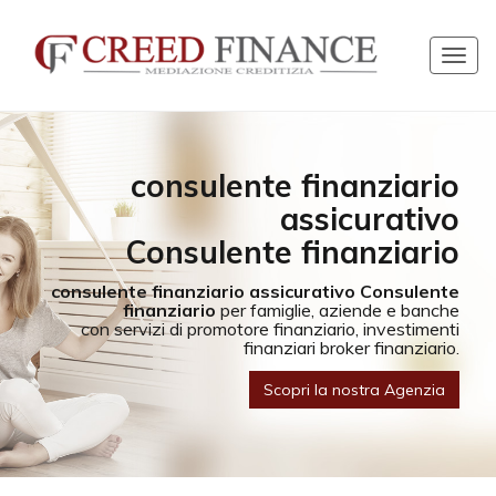
Togg
navig
Collassa/Espandi
consulente finanziario
assicurativo
Consulente finanziario
consulente finanziario assicurativo Consulente
finanziario
per famiglie, aziende e banche
con servizi di promotore finanziario, investimenti
finanziari broker finanziario.
Scopri la nostra Agenzia