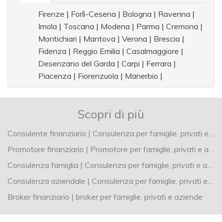
Firenze
|
Forlì-Cesena
|
Bologna
|
Ravenna
|
Imola
|
Toscana
|
Modena
|
Parma
|
Cremona
|
Montichiari
|
Mantova
|
Verona
|
Brescia
|
Fidenza
|
Reggio Emilia
|
Casalmaggiore
|
Desenzano del Garda
|
Carpi
|
Ferrara
|
Piacenza
|
Fiorenzuola
|
Manerbio
|
Scopri di più
Consulente finanziario | Consulenza per famiglie, privati e aziende
Promotore finanziario | Promotore per famiglie, privati e aziende
Consulenza famiglia | Consulenza per famiglie, privati e aziende
Consulenza aziendale | Consulenza per famiglie, privati e aziende
Broker finanziario | broker per famiglie, privati e aziende